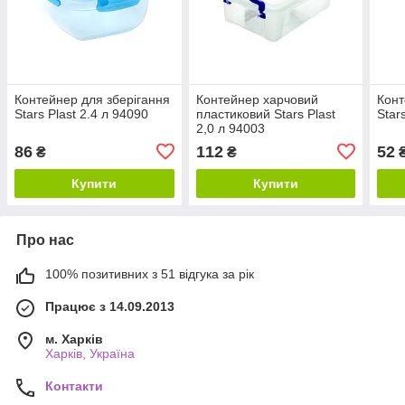
Контейнер для зберігання
Контейнер харчовий
Конт
Stars Plast 2.4 л 94090
пластиковий Stars Plast
Star
2,0 л 94003
86
112
52
₴
₴
Купити
Купити
Про нас
100% позитивних з 51 відгука за рік
Працює з 14.09.2013
м. Харків
Харків, Україна
Контакти