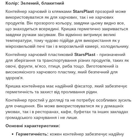
Колір: Зелений, блакитний
Контейнер харчовий із клямками
StarsPlast
прозорий може
використовуватися як для харчових, так і не харчових
продуктів. Він прозорого кольору, завдяки цьому видно все,
що знаходиться всередині. Кришка герметично закривається
завдяки ручкам засувкам. Він відмінно витримує великі
температури, тому чудово підійде для використання як у
мікрохвильовій печі так і в морозильній камері, холодильнику.
Контейнер харчовий пластиковий
StarsPlast
- призначений
для зберігання та транспортування різних продуктів, таких як
овочі, фрукти, м'ясо, птиця, риба тощо. Виготовлений із
високоякісного харчового пластику, який безпечний для
здоров'я.
Кришка контейнера має надійний фіксатор, який забезпечує
герметичність та захист від проливання рідин.
Контейнер простий у догляді та не потребує особливих зусиль
для очищення. Він може використовуватися як у домашніх
умовах, так і в ресторанах, кафе, буфетах та інших закладах
громадського харчування і не лише.
Основні характеристики:
Герметичність:
кожен контейнер забезпечує надійну