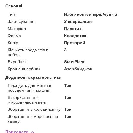
Основні
Тип
Набір контейнерів/судків
Застосування
Універсальне
Матеріал
Пластик
Форма
Квадратна
Колір
Прозорий
Кількість предметів в
3
наборі
Виробник
StarsPlast
Країна виробник
Азербайджан
Додаткові характеристики
Підходить для миття в
Так
посудомийній машині
Використання в
Так
мікрохвильовій печі
Зберігання в холодильнику
Так
Зберігання в морозильній
Так
камері
Приховати