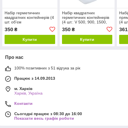
Набір герметичних
Набір квадратних
Набі
квадратних контейнерів (4
герметичних контейнерів
прям
шт. об'єм
(4 шт.: V 500, 900, 1500,
(4 ш
500,900,1500,2400 мл)
2400 мл)
400,
350
350
361
₴
₴
Star Plast 94096
Star
Купити
Купити
Про нас
100% позитивних з 51 відгука за рік
Працює з 14.09.2013
м. Харків
Харків, Україна
Контакти
Сьогодні працює з 08:30 до 16:00
Показати весь графік роботи