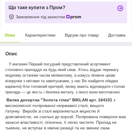
Що таке купити з Пром?
Замовлення під захистом
Опис
Характеристики
Відгуки про товар
Доставка
Опис
У магазині Перший посудний представлений асортимент
столового приладдя на будь-який смак.
Хтось віддає перевагу
модному останнім часом мінімалізму, а комусь ближче цікаві
візерунки з квітами та завитушками, у нас Ви знайдете обидва
варіанти) Але головний критерій, якому мають відповідати столові
прилади — це якість і безпека металу, з якого вони виготовлені.
Вилка десертна "Золота гілка" BIKLAN арт. 164101
з
високоякісної полірованої неіржавкої сталі, вищого
ґатунку. Вироби зі сталі вирізняються міцністю й
довговічністю, не схильні до корозії. Полірована поверхня має
захисні властивості, гігієнічна, її легко чистити. Прилад не
тьмяніє, не вступає в хімічні реакції та не змінює смак