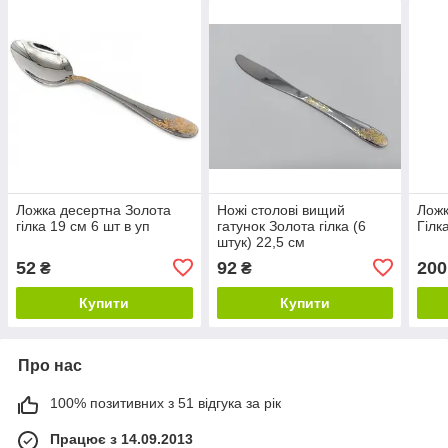
Ложка десертна Золота
Ножі столові вищий
Ложк
гілка 19 см 6 шт в уп
гатунок Золота гілка (6
Гілк
штук) 22,5 см
52
92
200
₴
₴
Купити
Купити
Про нас
100% позитивних з 51 відгука за рік
Працює з 14.09.2013