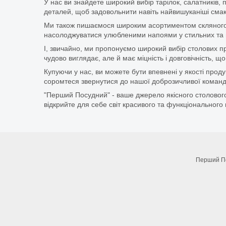
У нас ви знайдете широкий вибір тарілок, салатників, 
деталей, щоб задовольнити навіть найвишуканіші смаки
Ми також пишаємося широким асортиментом скляного п
насолоджуватися улюбленими напоями у стильних та мі
І, звичайно, ми пропонуємо широкий вибір столових при
чудово виглядає, але й має міцність і довговічність,
Купуючи у нас, ви можете бути впевнені у якості про
соромтеся звернутися до нашої доброзичливої команди
"Перший Посудний" - ваше джерело якісного столового
відкрийте для себе світ красивого та функціонального 