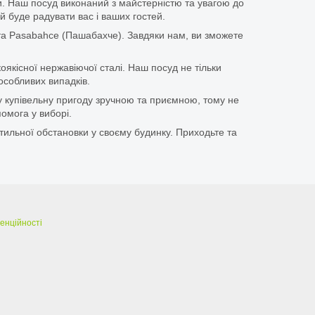
іки. Наш посуд виконаний з майстерністю та увагою до
й буде радувати вас і ваших гостей.
та Pasabahce (Пашабахче). Завдяки нам, ви зможете
оякісної нержавіючої сталі. Наш посуд не тільки
особливих випадків.
у купівельну пригоду зручною та приємною, тому не
омога у виборі.
тильної обстановки у своєму будинку. Приходьте та
енційності