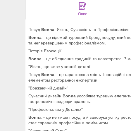
Опис
Посуд
Bonna
: Якість, Сучасність та Професіоналізм
Bonna
– це відомий турецький бренд посуду, який п
та неперевершеним професіоналізмом.
"Історія Еволюції"
Bonna
– це об'єднання традицій та новаторства. З 
"Якість, що живе у кожній деталі"
Посуд
Bonna
– це гарантована якість. Інноваційні т
елементом ресторанної експертизи.
"Вражаючий дизайн"
Сучасний дизайн
Bonna
уособлює турецьку елегантні
гастрономічні шедеври вражень.
"Професіоналізм у Деталях"
Bonna
– це не лише посуд, а й запорука успіху рест
стає справжнім професійним помічником.
"Довершений Смак"