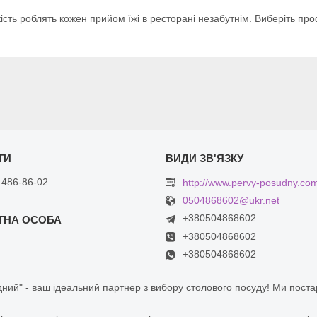
сть роблять кожен прийом їжі в ресторані незабутнім. Виберіть пр
 486-86-02
http://www.pervy-posudny.co
0504868602@ukr.net
+380504868602
+380504868602
+380504868602
ний" - ваш ідеальний партнер з вибору столового посуду! Ми пост