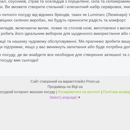
піал, соусників, страв та оселедців з порцеляни, скла та склокерам
. Ви зможете створити стильний і елегантний набір сервіровок, яки
итного посуду від відомих брендів, таких як Luminarc (Люмінарк) 
цних скляних виробах, які будуть приносити радість та комфорт.
ладів, включаючи вилки, ложки та столові ножі, виготовлені з висок
 що робить його ідеальним вибором для щоденного використання або 
дукції та нашому чудовому обслуговуванні. Ми прагнемо зробити ваш
 підтримки, якщо у вас виникнуть запитання або буде потрібна доп
 посуду, де ви знайдете все необхідне для створення затишної та с
посуду вже сьогодні!
Сайт створений на маркетплейсі
Prom.ua
Продавець на Bigl.ua
Перший Посудний інтернет магазин посуду |
Поскаржитися на контент
|
Політика конфід
Select Language
▼