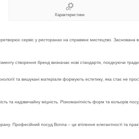
Характеристики
еретворює сервіс у ресторанах на справжнє мистецтво. Заснована в 
моменту створення бренд визначає нові стандарти, поєднуючи традиці
ехнології та вишукані матеріали формують естетику, яка стає не про
сть та надзвичайну міцність. Різноманітність форм та кольорів по
орану. Професійний посуд Bonna – це втілення елегантності та прак