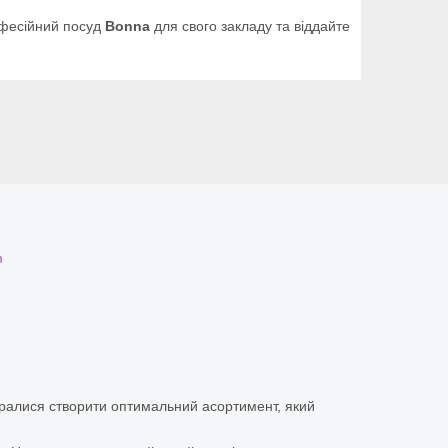
офесійний посуд
Bonna
для свого закладу та віддайте
m
аралися створити оптимальний асортимент, який