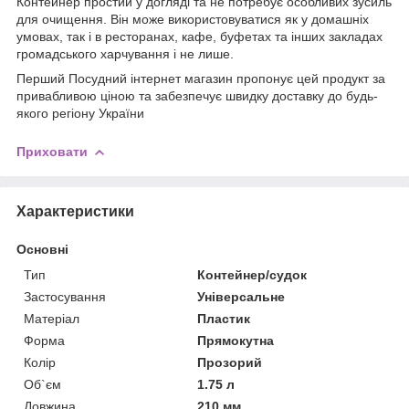
Контейнер простий у догляді та не потребує особливих зусиль
для очищення. Він може використовуватися як у домашніх
умовах, так і в ресторанах, кафе, буфетах та інших закладах
громадського харчування і не лише.
Перший Посудний інтернет магазин пропонує цей продукт за
привабливою ціною та забезпечує швидку доставку до будь-
якого регіону України
Приховати
Характеристики
Основні
Тип
Контейнер/судок
Застосування
Універсальне
Матеріал
Пластик
Форма
Прямокутна
Колір
Прозорий
Об`єм
1.75 л
Довжина
210 мм