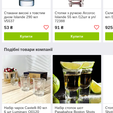
Стакани високі з товстим
Стопки з ручкою Arcoroc
Скля
дном Islande 290 мл
Islande 55 мл /12шт в уп/
мл /
V5537
72388
53
91
925
₴
₴
Купити
Купити
Подібні товари компанії
Набір чарок Castelli 80 мл
Набір стопок шот
Стоп
6 шт Luminarc Q0120
Pasabahce Boston Shots
Shot