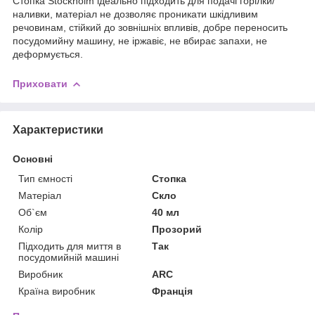
Стопка Stockholm ідеально підходить для подачі горілки/
наливки, матеріал не дозволяє проникати шкідливим
речовинам, стійкий до зовнішніх впливів, добре переносить
посудомийну машину, не іржавіє, не вбирає запахи, не
деформується.
Приховати
Характеристики
Основні
Тип ємності
Стопка
Матеріал
Скло
Об`єм
40 мл
Колір
Прозорий
Підходить для миття в
Так
посудомийній машині
Виробник
ARC
Країна виробник
Франція