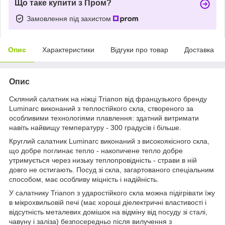
Що таке купити з Пром?
Замовлення під захистом
Опис
Характеристики
Відгуки про товар
Доставка
Опис
Скляний салатник на ніжці Trianon від французького бренду
Luminarc виконаний з теплостійкого скла, створеного за
особливими технологіями плавлення: здатний витримати
навіть найвищу температуру - 300 градусів і більше.
Круглий салатник Luminarc виконаний з високоякісного скла,
що добре поглинає тепло - накопичене тепло добре
утримується через низьку теплопровідність - страви в ній
довго не остигають. Посуд зі скла, загартованого спеціальним
способом, має особливу міцність і надійність.
У салатнику Trianon з ударостійкого скла можна підігрівати їжу
в мікрохвильовій печі (має хороші діелектричні властивості і
відсутність металевих домішок на відміну від посуду зі сталі,
чавуну і заліза) безпосередньо після вилучення з