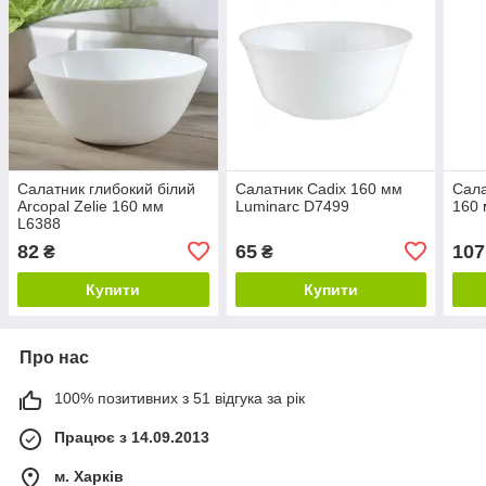
Салатник глибокий білий
Салатник Cadix 160 мм
Сала
Arcopal Zelie 160 мм
Luminarc D7499
160 
L6388
82
65
107
₴
₴
Купити
Купити
Про нас
100% позитивних з 51 відгука за рік
Працює з 14.09.2013
м. Харків