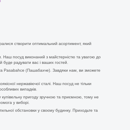
m
аралися створити оптимальний асортимент, який
іки. Наш посуд виконаний з майстерністю та увагою до
й буде радувати вас і ваших гостей.
та Pasabahce (Пашабахче). Завдяки нам, ви зможете
оякісної нержавіючої сталі. Наш посуд не тільки
особливих випадків.
у купівельну пригоду зручною та приємною, тому не
омога у виборі.
тильної обстановки у своєму будинку. Приходьте та