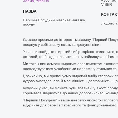
+380 (50)
Харків, Україна
VIBER
Перший Посудний інтернет магазин
Людмила
посуду
Ласкаво просимо до інтернет-магазину "Перший Посуд
поєднує у собі високу якість та доступні ціни.
У нас ви знайдете широкий вибір тарілок, салатників, 
деталей, щоб задовольнити навіть найвишуканіші смаки
Ми також пишаємося широким асортиментом скляного п
насолоджуватися улюбленими напоями у стильних та мі
І, звичайно, ми пропонуємо широкий вибір столових при
чудово виглядає, але й має міцність і довговічність,
Купуючи у нас, ви можете бути впевнені у якості про
соромтеся звернутися до нашої доброзичливої команди
"Перший Посудний" - ваше джерело якісного столового
відкрийте для себе світ красивого та функціонального 