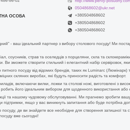
 486-86-02
http://www.pervy-posudny.co
0504868602@ukr.net
+380504868602
+380504868602
+380504868602
ний" - ваш ідеальний партнер з вибору столового посуду! Ми пост
піал, соусників, страв та оселедців з порцеляни, скла та склокерам
. Ви зможете створити стильний і елегантний набір сервіровок, яки
итного посуду від відомих брендів, таких як Luminarc (Люмінарк) 
цних скляних виробах, які будуть приносити радість та комфорт.
ладів, включаючи вилки, ложки та столові ножі, виготовлені з висок
 що робить його ідеальним вибором для щоденного використання або 
дукції та нашому чудовому обслуговуванні. Ми прагнемо зробити ваш
 підтримки, якщо у вас виникнуть запитання або буде потрібна доп
 посуду, де ви знайдете все необхідне для створення затишної та с
посуду вже сьогодні!