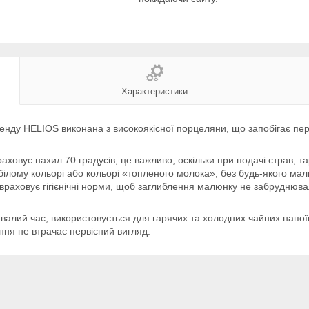
Характеристики
нду HELIOS виконана з високоякісної порцеляни, що запобігає п
овує нахил 70 градусів, це важливо, оскільки при подачі страв, тар
білому кольорі або кольорі «топленого молока», без будь-якого ма
 враховує гігієнічні норми, щоб заглиблення малюнку не забруднюва
ивалий час, використовується для гарячих та холодних чайних напої
ння не втрачає первісний вигляд.