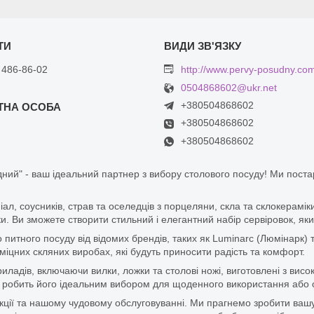
 486-86-02
http://www.pervy-posudny.co
0504868602@ukr.net
+380504868602
+380504868602
+380504868602
ний" - ваш ідеальний партнер з вибору столового посуду! Ми пост
піал, соусників, страв та оселедців з порцеляни, скла та склокерам
. Ви зможете створити стильний і елегантний набір сервіровок, яки
итного посуду від відомих брендів, таких як Luminarc (Люмінарк) 
цних скляних виробах, які будуть приносити радість та комфорт.
ладів, включаючи вилки, ложки та столові ножі, виготовлені з висок
 що робить його ідеальним вибором для щоденного використання або 
дукції та нашому чудовому обслуговуванні. Ми прагнемо зробити ваш