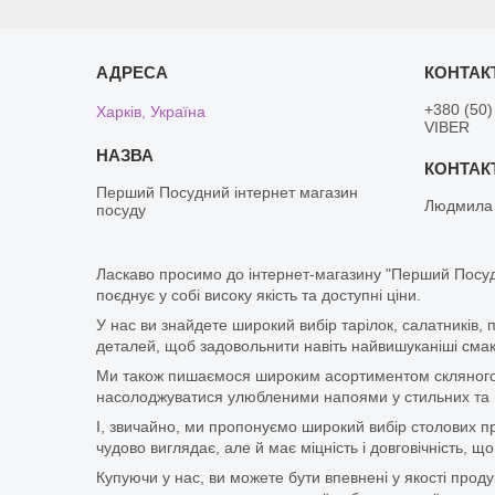
+380 (50)
Харків, Україна
VIBER
Перший Посудний інтернет магазин
Людмила
посуду
Ласкаво просимо до інтернет-магазину "Перший Посуд
поєднує у собі високу якість та доступні ціни.
У нас ви знайдете широкий вибір тарілок, салатників, 
деталей, щоб задовольнити навіть найвишуканіші смаки
Ми також пишаємося широким асортиментом скляного п
насолоджуватися улюбленими напоями у стильних та мі
І, звичайно, ми пропонуємо широкий вибір столових при
чудово виглядає, але й має міцність і довговічність,
Купуючи у нас, ви можете бути впевнені у якості про