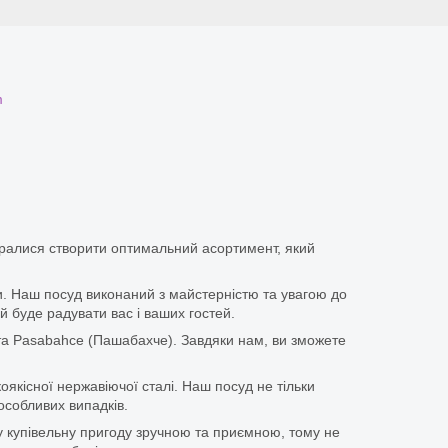
m
аралися створити оптимальний асортимент, який
іки. Наш посуд виконаний з майстерністю та увагою до
й буде радувати вас і ваших гостей.
та Pasabahce (Пашабахче). Завдяки нам, ви зможете
оякісної нержавіючої сталі. Наш посуд не тільки
особливих випадків.
у купівельну пригоду зручною та приємною, тому не