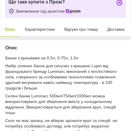
Що таке купити з Пром?
Замовлення під захистом
Опис
Характеристики
Відгуки про товар
Доставка
Опис
Банки з кришками на 0,5л, 0,75л, 1,0л
Набір скляних банок для сипучих з кришкою Lupin від
французького бренду Luminarc виконаний з теплостійкого
скла, створеного за особливими технологіями плавлення:
здатний витримати навіть найвищу температуру - в 100
градусів і більше.
Скляні банки Luminarc 500мл/750мл/1000мл можна
використовувати для зберігання вмісту у холодильному
відділенні. Використовуються для зберігання круп, спецій
тощо.
Скло не має запаху, не вбирає аромати круп та спецій, не
потребує особливого догляду, але потребує акуратної