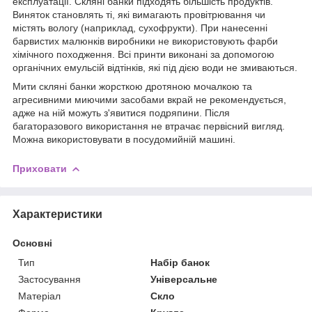
експлуатації. Скляні банки підходять більшість продуктів.
Виняток становлять ті, які вимагають провітрювання чи
містять вологу (наприклад, сухофрукти). При нанесенні
барвистих малюнків виробники не використовують фарби
хімічного походження. Всі принти виконані за допомогою
органічних емульсій відтінків, які під дією води не змиваються.
Мити скляні банки жорсткою дротяною мочалкою та
агресивними миючими засобами вкрай не рекомендується,
адже на ній можуть з'явитися подряпини. Після
багаторазового використання не втрачає первісний вигляд.
Можна використовувати в посудомийній машині.
Приховати
Характеристики
Основні
Тип
Набір банок
Застосування
Універсальне
Матеріал
Скло