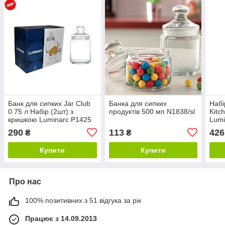
Банк для сипких Jar Club
Банка для сипких
Набі
0.75 л Набір (2шт) з
продуктів 500 мп N1838/sl
Kitc
кришкою Luminarc P1425
Lumi
290
113
426
₴
₴
Купити
Купити
Про нас
100% позитивних з 51 відгука за рік
Працює з 14.09.2013