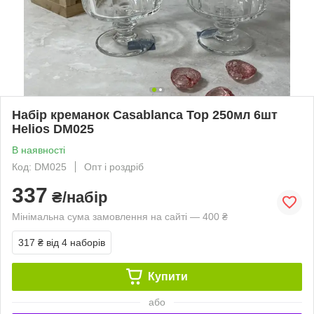
Набір креманок Casablanca Top 250мл 6шт
Helios DM025
В наявності
Код: DM025
Опт і роздріб
337
₴/набір
Мінімальна сума замовлення на сайті — 400 ₴
317 ₴
від 4 наборів
Купити
або