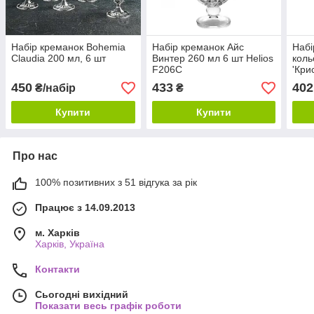
Набір креманок Bohemia
Набір креманок Айс
Набі
Claudia 200 мл, 6 шт
Винтер 260 мл 6 шт Helios
коль
F206C
'Кри
Heli
450
433
402
₴/набір
₴
Купити
Купити
Про нас
100% позитивних з 51 відгука за рік
Працює з 14.09.2013
м. Харків
Харків, Україна
Контакти
Сьогодні вихідний
Показати весь графік роботи