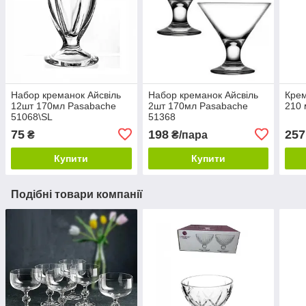
Набор креманок Айсвіль
Набор креманок Айсвіль
Крем
12шт 170мл Pasabache
2шт 170мл Pasabache
210 
51068\SL
51368
75
198
257
₴
₴/пара
Купити
Купити
Подібні товари компанії