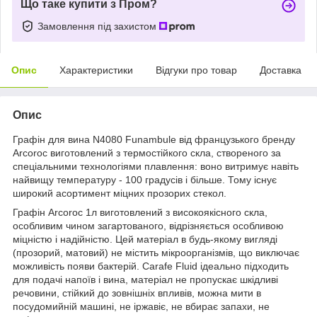
Що таке купити з Пром?
Замовлення під захистом
Опис
Характеристики
Відгуки про товар
Доставка
Опис
Графін для вина N4080 Funambule від французького бренду
Arcoroc виготовлений з термостійкого скла, створеного за
спеціальними технологіями плавлення: воно витримує навіть
найвищу температуру - 100 градусів і більше. Тому існує
широкий асортимент міцних прозорих стекол.
Графін Arcoroc 1л виготовлений з високоякісного скла,
особливим чином загартованого, відрізняється особливою
міцністю і надійністю. Цей матеріал в будь-якому вигляді
(прозорий, матовий) не містить мікроорганізмів, що виключає
можливість появи бактерій. Carafe Fluid ідеально підходить
для подачі напоїв і вина, матеріал не пропускає шкідливі
речовини, стійкий до зовнішніх впливів, можна мити в
посудомийній машині, не іржавіє, не вбирає запахи, не