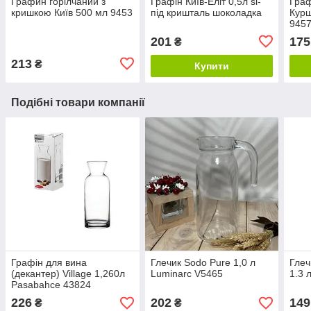
Графин горілчаний з
Графін Київ-Еліт 0,5л sl-
Граф
кришкою Київ 500 мл 9453
під кришталь шоколадка
Курш
945
201
175
₴
213
₴
Купити
Подібні товари компанії
Графін для вина
Глечик Sodo Pure 1,0 л
Глеч
(декантер) Village 1,260л
Luminarc V5465
1.3 
Pasabahce 43824
226
202
149
₴
₴