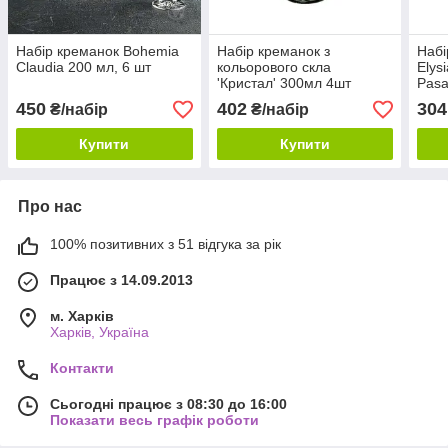
Набір креманок Bohemia
Набір креманок з
Набі
Claudia 200 мл, 6 шт
кольорового скла
Elys
'Кристал' 300мл 4шт
Pasa
Helios 6436
450
402
304
₴/набір
₴/набір
Купити
Купити
Про нас
100% позитивних з 51 відгука за рік
Працює з 14.09.2013
м. Харків
Харків, Україна
Контакти
Сьогодні працює з 08:30 до 16:00
Показати весь графік роботи