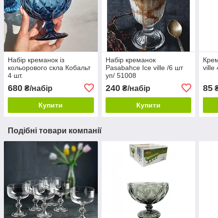
Набір креманок із
Набір креманок
Крем
кольорового скла Кобальт
Pasabahce Ice ville /6 шт
vill
4 шт.
уп/ 51008
680
240
85
₴/набір
₴/набір
Купити
Купити
Подібні товари компанії