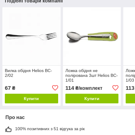
Подібні товари компанії
Вилка обідня Helios BC-
Ложка обідня не
Ложк
2/02
полірована 3шт Helios BC-
полі
1/01
1/03
67
114
113
₴
₴/комплект
Купити
Купити
Про нас
100% позитивних з 51 відгука за рік