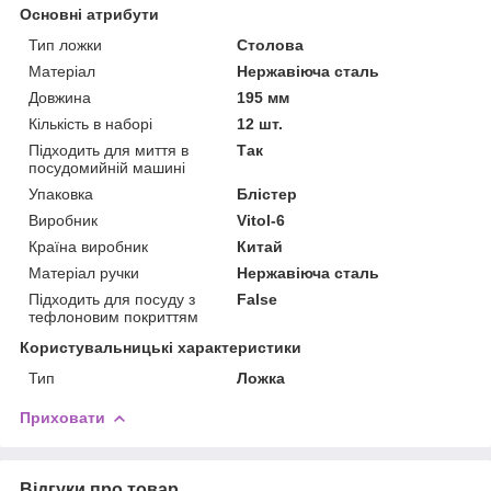
Основні атрибути
Тип ложки
Столова
Матеріал
Нержавіюча сталь
Довжина
195 мм
Кількість в наборі
12 шт.
Підходить для миття в
Так
посудомийній машині
Упаковка
Блістер
Виробник
Vitol-6
Країна виробник
Китай
Матеріал ручки
Нержавіюча сталь
Підходить для посуду з
False
тефлоновим покриттям
Користувальницькі характеристики
Тип
Ложка
Приховати
Відгуки про товар