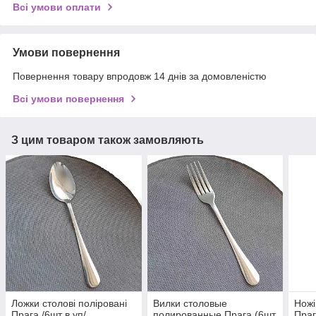
Всі умови оплати
Умови повернення
Повернення товару впродовж 14 днів за домовленістю
Всі умови повернення
З цим товаром також замовляють
Ложки столові поліровані
Вилки столовые
Ножі
Прага /6шт в уп/
полированные Прага (6шт
Праг