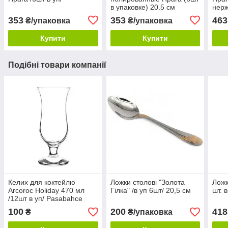
в упаковке) 20.5 см
нерж
353
353
463
₴/упаковка
₴/упаковка
Купити
Купити
Подібні товари компанії
Келих для коктейлю
Ложки столові "Золота
Ложк
Arcoroc Holiday 470 мл
Гілка" /в уп 6шт/ 20,5 см
шт. 
/12шт в уп/ Pasabahce
44403/sl
100
200
418
₴
₴/упаковка