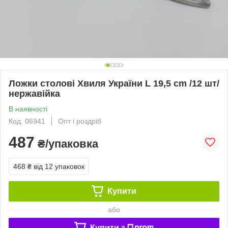
Ложки столові Хвиля України L 19,5 cm /12 шт/
нержавійка
В наявності
Код: 06941
Опт і роздріб
487
₴/упаковка
468 ₴
від 12 упаковок
Купити
або
Купити з