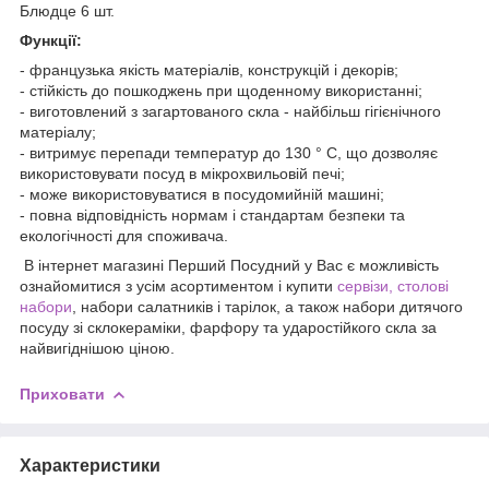
Блюдце 6 шт.
Функції:
- французька якість матеріалів, конструкцій і декорів;
- стійкість до пошкоджень при щоденному використанні;
- виготовлений з загартованого скла - найбільш гігієнічного
матеріалу;
- витримує перепади температур до 130 ° С, що дозволяє
використовувати посуд в мікрохвильовій печі;
- може використовуватися в посудомийній машині;
- повна відповідність нормам і стандартам безпеки та
екологічності для споживача.
В інтернет магазині Перший Посудний у Вас є можливість
ознайомитися з усім асортиментом і купити
сервізи, столові
набори
, набори салатників і тарілок, а також набори дитячого
посуду зі склокераміки, фарфору та ударостійкого скла за
найвигіднішою ціною.
Приховати
Характеристики