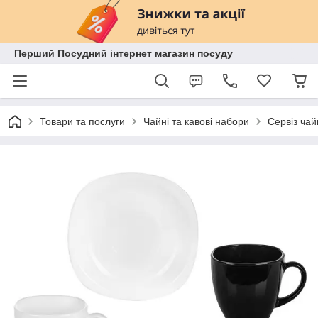
Перший Посудний інтернет магазин посуду
Товари та послуги
Чайні та кавові набори
Сервіз ча