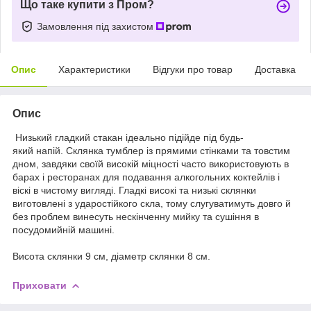
Що таке купити з Пром?
Замовлення під захистом
Опис
Характеристики
Відгуки про товар
Доставка
Опис
Низький гладкий стакан ідеально підійде під будь-
який напій. Склянка тумблер із прямими стінками та товстим
дном, завдяки своїй високій міцності часто використовують в
барах і ресторанах для подавання алкогольних коктейлів і
віскі в чистому вигляді.
Гладкі високі та низькі склянки
виготовлені з ударостійкого скла, тому слугуватимуть довго й
без проблем винесуть нескінченну мийку та сушіння в
посудомийній машині.
Висота склянки 9 см, діаметр склянки 8 см.
Приховати