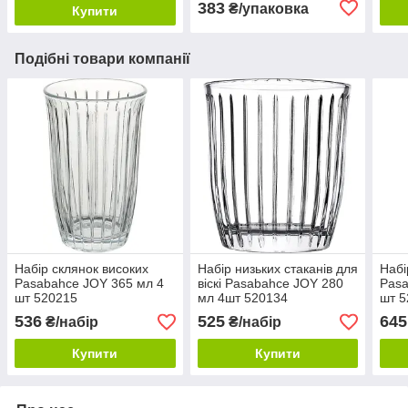
383
₴/упаковка
Купити
Подібні товари компанії
Набір склянок високих
Набір низьких стаканів для
Набі
Pasabahce JOY 365 мл 4
віскі Pasabahce JOY 280
Pasa
шт 520215
мл 4шт 520134
шт 5
536
525
645
₴/набір
₴/набір
Купити
Купити