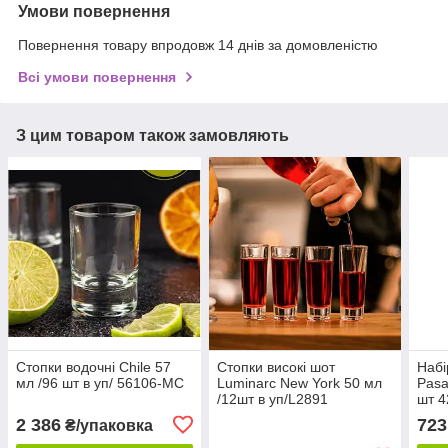
Умови повернення
Повернення товару впродовж 14 днів за домовленістю
Всі умови повернення
З цим товаром також замовляють
Стопки водочні Сhile 57
Стопки високі шот
Набі
мл /96 шт в уп/ 56106-МС
Luminarc New York 50 мл
Pasa
/12шт в уп/L2891
шт 4
2 386
723
₴/упаковка