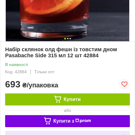
Набір склянок олд фешн із товстим дном
Pasabache Side 315 мл 12 шт 42884
В наявності
Код: 42884
Тільки опт
693
₴/упаковка
Купити
або
Купити з