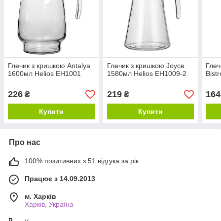
Глечик з кришкою Antalya
Глечик з кришкою Joyce
Глеч
1600мл Helios EH1001
1580мл Helios EH1009-2
Bist
226
219
164
₴
₴
Купити
Купити
Про нас
100% позитивних з 51 відгука за рік
Працює з 14.09.2013
м. Харків
Харків, Україна