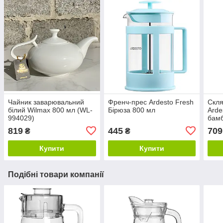
Чайник заварювальний
Френч-прес Ardesto Fresh
Скля
білий Wilmax 800 мл (WL-
Бірюза 800 мл
Arde
994029)
бам
AR3
819
445
709
₴
₴
Купити
Купити
Подібні товари компанії