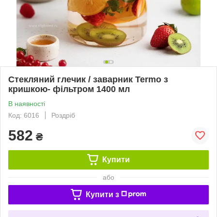
Стекляний глечик / заварник Termo з
кришкою- фільтром 1400 мл
В наявності
Код: 6016
Роздріб
582
₴
Купити
або
Купити з