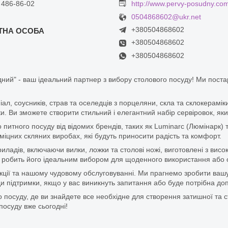
 486-86-02
http://www.pervy-posudny.co
0504868602@ukr.net
+380504868602
+380504868602
+380504868602
ний" - ваш ідеальний партнер з вибору столового посуду! Ми пост
піал, соусників, страв та оселедців з порцеляни, скла та склокерам
. Ви зможете створити стильний і елегантний набір сервіровок, яки
итного посуду від відомих брендів, таких як Luminarc (Люмінарк) 
цних скляних виробах, які будуть приносити радість та комфорт.
ладів, включаючи вилки, ложки та столові ножі, виготовлені з висок
 що робить його ідеальним вибором для щоденного використання або 
дукції та нашому чудовому обслуговуванні. Ми прагнемо зробити ваш
 підтримки, якщо у вас виникнуть запитання або буде потрібна доп
 посуду, де ви знайдете все необхідне для створення затишної та с
посуду вже сьогодні!