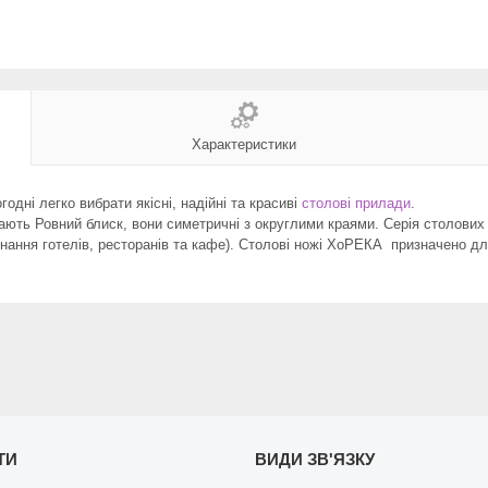
Характеристики
одні легко вибрати якісні, надійні та красиві
столові прилади
.
ають Ровний блиск, вони симетричні з округлими краями. Серія столови
ання готелів, ресторанів та кафе). Столові ножі ХоРЕКА призначено дл