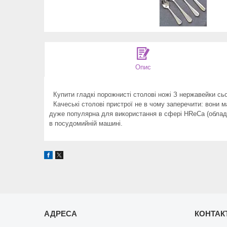
Опис
Купити гладкі порожнисті столові ножі З нержавейки сьог
Качеські столові пристрої не в чому заперечити: вони м
дуже популярна для використання в сфері HReCa (обладн
в посудомийній машині.