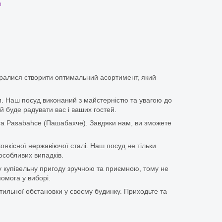
m
аралися створити оптимальний асортимент, який
іки. Наш посуд виконаний з майстерністю та увагою до
й буде радувати вас і ваших гостей.
та Pasabahce (Пашабахче). Завдяки нам, ви зможете
оякісної нержавіючої сталі. Наш посуд не тільки
особливих випадків.
у купівельну пригоду зручною та приємною, тому не
омога у виборі.
тильної обстановки у своєму будинку. Приходьте та