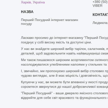
+380 (50)
Харків, Україна
VIBER
Перший Посудний інтернет магазин
Людмила
посуду
Ласкаво просимо до інтернет-магазину "Перший Посуд
поєднує у собі високу якість та доступні ціни.
У нас ви знайдете широкий вибір тарілок, салатників, 
деталей, щоб задовольнити навіть найвишуканіші смаки
Ми також пишаємося широким асортиментом скляного п
насолоджуватися улюбленими напоями у стильних та мі
І, звичайно, ми пропонуємо широкий вибір столових при
чудово виглядає, але й має міцність і довговічність,
Купуючи у нас, ви можете бути впевнені у якості про
соромтеся звернутися до нашої доброзичливої команди
"Перший Посудний" - ваше джерело якісного столового
відкрийте для себе світ красивого та функціонального 