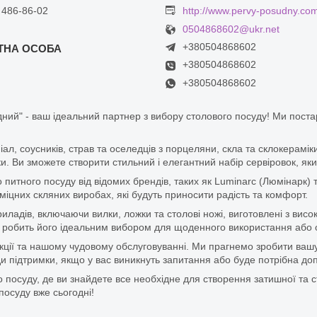
 486-86-02
http://www.pervy-posudny.co
0504868602@ukr.net
+380504868602
+380504868602
+380504868602
ний" - ваш ідеальний партнер з вибору столового посуду! Ми пост
піал, соусників, страв та оселедців з порцеляни, скла та склокерам
. Ви зможете створити стильний і елегантний набір сервіровок, яки
итного посуду від відомих брендів, таких як Luminarc (Люмінарк) 
цних скляних виробах, які будуть приносити радість та комфорт.
ладів, включаючи вилки, ложки та столові ножі, виготовлені з висок
 що робить його ідеальним вибором для щоденного використання або 
дукції та нашому чудовому обслуговуванні. Ми прагнемо зробити ваш
 підтримки, якщо у вас виникнуть запитання або буде потрібна доп
 посуду, де ви знайдете все необхідне для створення затишної та с
посуду вже сьогодні!