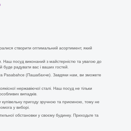
m
аралися створити оптимальний асортимент, який
іки. Наш посуд виконаний з майстерністю та увагою до
й буде радувати вас і ваших гостей.
та Pasabahce (Пашабахче). Завдяки нам, ви зможете
оякісної нержавіючої сталі. Наш посуд не тільки
особливих випадків.
у купівельну пригоду зручною та приємною, тому не
омога у виборі.
тильної обстановки у своєму будинку. Приходьте та