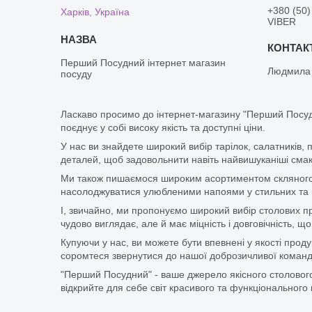
+380 (50)
Харків, Україна
VIBER
Перший Посудний інтернет магазин
Людмила
посуду
Ласкаво просимо до інтернет-магазину "Перший Посуд
поєднує у собі високу якість та доступні ціни.
У нас ви знайдете широкий вибір тарілок, салатників, 
деталей, щоб задовольнити навіть найвишуканіші смаки
Ми також пишаємося широким асортиментом скляного п
насолоджуватися улюбленими напоями у стильних та мі
І, звичайно, ми пропонуємо широкий вибір столових при
чудово виглядає, але й має міцність і довговічність,
Купуючи у нас, ви можете бути впевнені у якості про
соромтеся звернутися до нашої доброзичливої команди
"Перший Посудний" - ваше джерело якісного столового
відкрийте для себе світ красивого та функціонального 