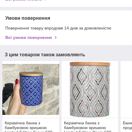
Умови повернення
Повернення товару впродовж 14 днів за домовленістю
Всі умови повернення
З цим товаром також замовляють
Керамічна банка з
Керамічна банка з
Банк
бамбуковою кришкою
бамбуковою кришкою
прод