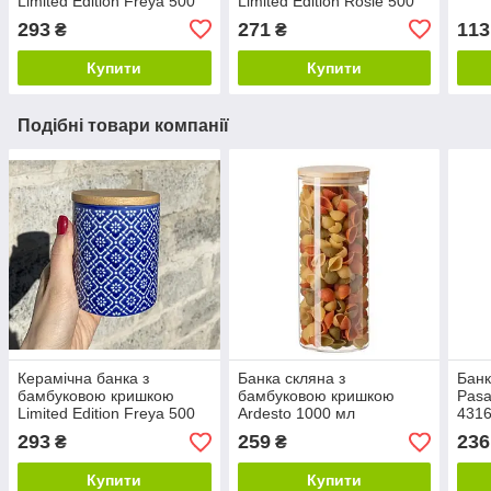
Limited Edition Freya 500
Limited Edition Rosie 500
мл
мл
293
271
113
₴
₴
Купити
Купити
Подібні товари компанії
Керамічна банка з
Банка скляна з
Банк
бамбуковою кришкою
бамбуковою кришкою
Pasa
Limited Edition Freya 500
Ardesto 1000 мл
431
мл
293
259
236
₴
₴
Купити
Купити