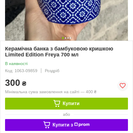
Керамічна банка з бамбуковою кришкою
Limited Edition Freya 700 мл
В наявності
Код: 1063-09859
Роздріб
300
₴
Мінімальна сума замовлення на сайті — 400 ₴
Купити
або
Купити з