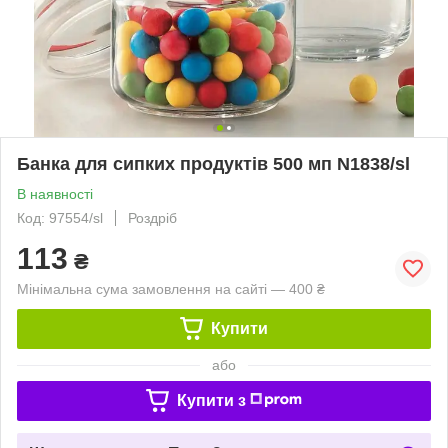
Банка для сипких продуктів 500 мп N1838/sl
В наявності
Код: 97554/sl
Роздріб
113
₴
Мінімальна сума замовлення на сайті — 400 ₴
Купити
або
Купити з