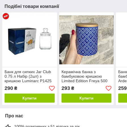
Подібні товари компанії
Банк для сипких Jar Club
Керамічна банка з
Банк
0.75 л Набір (2шт) з
бамбуковою кришкою
бам
кришкою Luminarc P1425
Limited Edition Freya 500
Arde
мл
290
293
259
₴
₴
Купити
Купити
Про нас
100% позитивних з 51 відгука за рік