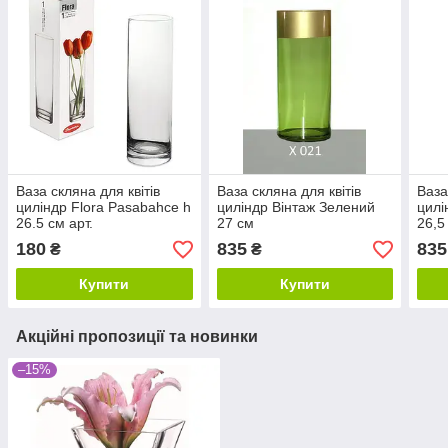
Ваза скляна для квітів
Ваза скляна для квітів
Ваза
циліндр Flora Pasabahce h
циліндр Вінтаж Зелений
цилі
26.5 см арт.
27 см
26,5
180
835
835
₴
₴
Купити
Купити
Акційні пропозиції та новинки
–15%