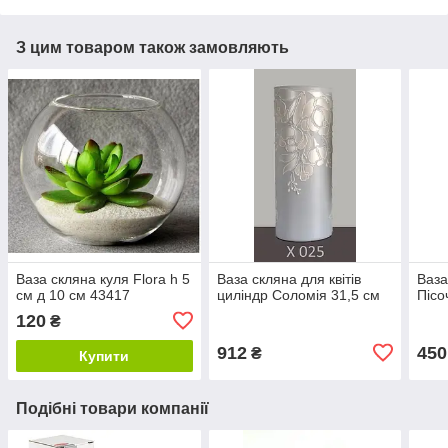
З цим товаром також замовляють
Ваза скляна куля Flora h 5
Ваза скляна для квітів
Ваза
см д 10 см 43417
циліндр Соломія 31,5 см
Пісо
120
₴
912
450
₴
Купити
Подібні товари компанії