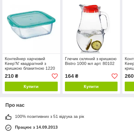
Контейнер харчовий
Глечик скляний з кришкою
Конт
Keep'N' квадратний з
Bistro 1000 мл арт. 80102
Keep
кришкою блакитною 1220
криш
мл Luminarc P5520
мл L
210
164
260
₴
₴
Купити
Купити
Про нас
100% позитивних з 51 відгука за рік
Працює з 14.09.2013