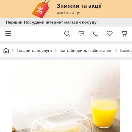
Перший Посудний інтернет магазин посуду
Товари та послуги
Контейнери для зберігання
Емност