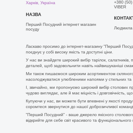
+380 (50)
Харків, Україна
VIBER
Перший Посудний інтернет магазин
Людмила
посуду
Ласкаво просимо до інтернет-магазину "Перший Посуд
поєднує у собі високу якість та доступні ціни.
У нас ви знайдете широкий вибір тарілок, салатників, 
деталей, щоб задовольнити навіть найвишуканіші смаки
Ми також пишаємося широким асортиментом скляного п
насолоджуватися улюбленими напоями у стильних та мі
І, звичайно, ми пропонуємо широкий вибір столових при
чудово виглядає, але й має міцність і довговічність,
Купуючи у нас, ви можете бути впевнені у якості про
соромтеся звернутися до нашої доброзичливої команди
"Перший Посудний" - ваше джерело якісного столового
відкрийте для себе світ красивого та функціонального 