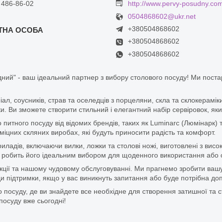
 486-86-02
http://www.pervy-posudny.co
0504868602@ukr.net
+380504868602
+380504868602
+380504868602
ний" - ваш ідеальний партнер з вибору столового посуду! Ми пост
піал, соусників, страв та оселедців з порцеляни, скла та склокерам
. Ви зможете створити стильний і елегантний набір сервіровок, яки
итного посуду від відомих брендів, таких як Luminarc (Люмінарк) 
цних скляних виробах, які будуть приносити радість та комфорт.
ладів, включаючи вилки, ложки та столові ножі, виготовлені з висок
 що робить його ідеальним вибором для щоденного використання або 
дукції та нашому чудовому обслуговуванні. Ми прагнемо зробити ваш
 підтримки, якщо у вас виникнуть запитання або буде потрібна доп
 посуду, де ви знайдете все необхідне для створення затишної та с
посуду вже сьогодні!