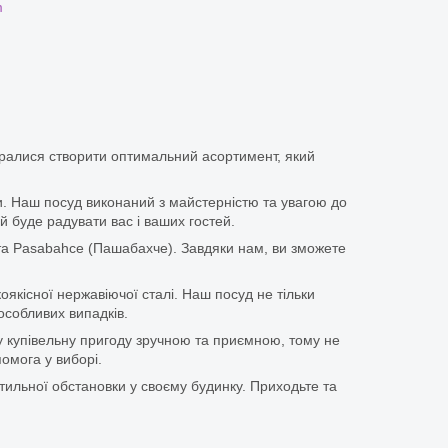
m
аралися створити оптимальний асортимент, який
іки. Наш посуд виконаний з майстерністю та увагою до
й буде радувати вас і ваших гостей.
та Pasabahce (Пашабахче). Завдяки нам, ви зможете
оякісної нержавіючої сталі. Наш посуд не тільки
особливих випадків.
у купівельну пригоду зручною та приємною, тому не
омога у виборі.
тильної обстановки у своєму будинку. Приходьте та