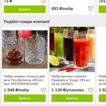
73
701
₴
451
₴/набір
Купити
Подібні товари компанії
Набір низьких склянок для
Набір високих склянок
Набі
віскі Tiny Bohemia 400 мл
Pasabahce Tango 290 мл
віск
6шт 2KF50/99X02/400
24 шт (42942)
шт/3
2KF5
1 549
1 139
1 5
₴/набір
₴/упаковка
Купити
Купити