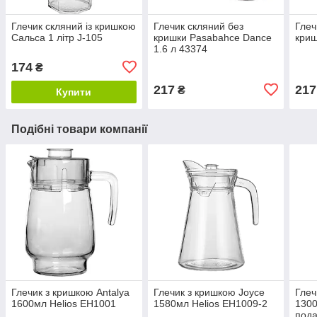
Глечик скляний із кришкою
Глечик скляний без
Глеч
Сальса 1 літр J-105
кришки Pasabahce Dance
криш
1.6 л 43374
174
₴
217
217
₴
Купити
Подібні товари компанії
Глечик з кришкою Antalya
Глечик з кришкою Joyce
Глеч
1600мл Helios EH1001
1580мл Helios EH1009-2
1300
пода