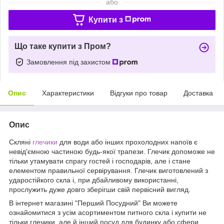
або
Купити з
Що таке купити з Пром?
Замовлення під захистом
Опис
Характеристики
Відгуки про товар
Доставка
Опис
Скляні
глечики
для води або інших прохолодних напоїв є
невід'ємною частиною будь-якої трапези. Глечик допоможе не
тільки утамувати спрагу гостей і господарів, але і стане
елементом правильної сервірування. Глечик виготовлений з
ударостійкого скла і, при дбайливому використанні,
прослужить дуже довго зберігши свій первісний вигляд.
В інтернет магазині "Перший Посудний" Ви можете
ознайомитися з усім асортиментом питного скла і купити не
тільки глечики, але й інший посуд для будинку або сфери