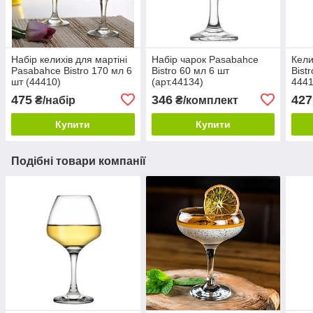
Набір келихів для мартіні
Набір чарок Pasabahce
Кели
Pasabahce Bistro 170 мл 6
Bistro 60 мл 6 шт
Bist
шт (44410)
(арт.44134)
444
475
346
427
₴/набір
₴/комплект
Купити
Купити
Подібні товари компанії