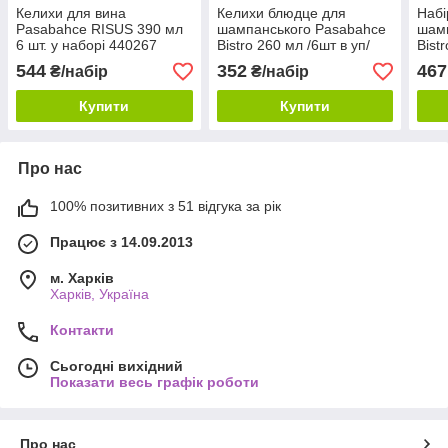
Келихи для вина
Келихи блюдце для
Набі
Pasabahce RISUS 390 мл
шампанського Pasabahce
шамп
6 шт. у наборі 440267
Bistro 260 мл /6шт в уп/
Bist
44136
544
352
467
₴/набір
₴/набір
Купити
Купити
Про нас
100% позитивних з 51 відгука за рік
Працює з 14.09.2013
м. Харків
Харків, Україна
Контакти
Сьогодні вихідний
Показати весь графік роботи
Про нас