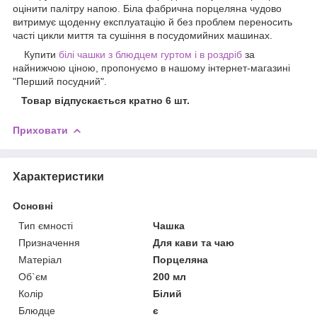
оцінити палітру напою. Біла фабрична порцеляна чудово
витримує щоденну експлуатацію й без проблем переносить
часті цикли миття та сушіння в посудомийних машинах.
Купити
білі чашки з блюдцем гуртом і в роздріб
за
найнижчою ціною, пропонуємо в нашому інтернет-магазині
"Перший посудний".
Товар відпускається кратно 6 шт.
Приховати
Характеристики
Основні
Тип ємності
Чашка
Призначення
Для кави та чаю
Матеріал
Порцеляна
Об`єм
200 мл
Колір
Білий
Блюдце
є