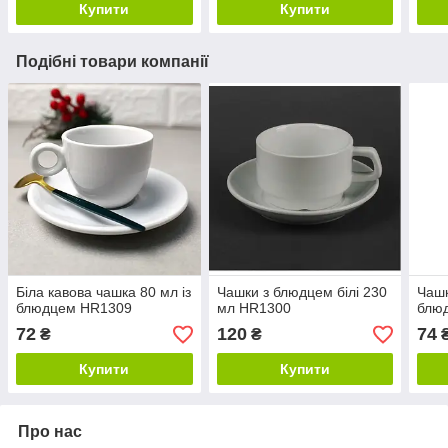
Купити
Купити
Подібні товари компанії
Біла кавова чашка 80 мл із
Чашки з блюдцем білі 230
Чашк
блюдцем HR1309
мл HR1300
блю
72
120
74
₴
₴
Купити
Купити
Про нас