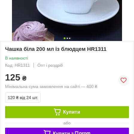
Чашка біла 200 мл із блюдцем HR1311
В наявності
Код: HR1311
Опт і роздріб
125
₴
Мінімальна сума замовлення на сайті — 400 ₴
120 ₴
від 24 шт.
Купити
або
Купити з