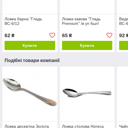
Ложка барна "Гладь
Ложка кавова "Гладь
Виде
ВС-6/12
Premium" /в уп 6шт/
ВС-6
62
65
92
₴
₴
Купити
Купити
Подібні товари компанії
Ложка десертна Золота
Ложка столова Horeca
Чайн