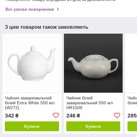
Всі умови повернення
З цим товаром також замовляють
Чайник заварювальний
Чайник білий
Чайн
білий Extra White 550 мл
заварювальний 550 мл
біли
(W272)
HR1509
342
246
285
₴
₴
Купити
Купити