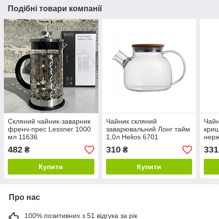
Подібні товари компанії
Скляний чайник-заварник
Чайник скляний
Чайн
френч-прес Lessner 1000
заварювальний Лонг тайм
криш
мл 11636
1,0л Helios 6701
нерж
Heli
482
310
331
₴
₴
Купити
Купити
Про нас
100% позитивних з 51 відгука за рік