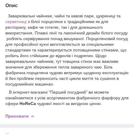
Опис
Заварювальні чайники, чайні та кавові пари, цукриниці та
серветниці
з білої порцеляни є традиційними як для
ресторану, кафе чи готелю, так і для домашнього
використання. Плавні лінії та лаконічний дизайн білого посуду
роблять сервірування понад вишуканої. Порцеляновий посуд
для професійної кухні виготовляється за спеціальними
стандартами та характеризується потовщеними стінками, що
робить його стійкішим до відколів і подряпин. Щодо
заварювальних чайників, тут товщина стінок має важливе
значення для збереження тепла завареного чаю. Біла
фабрична порцеляна чудово витримує щоденну експлуатацію
й без проблем переносить часті цикли миття та сушіння в
посудомийних машинах.
В інтернет-магазині "Перший посудний" ви можете
ознайомитися з усім асортиментом фабричного фарфору для
сфери
HoReCa
чудової якості за вигідною ціною.
Приховати